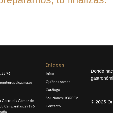
Enlaces
Donde nace
 25 96
Inicio
gastronóm
Quiénes somos
igen@grupolezama.es
Catálogo
Soluciones HORECA
ra Gertrudis Gómez de
© 2025 Or
Contacto
, 8 Campanillas, 29196
paña