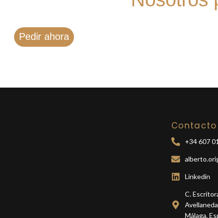
Pedir ahora
Contacto
+34 607 01
alberto.or
Linkedin
C. Escrito
Avellaneda
Málaga, Es