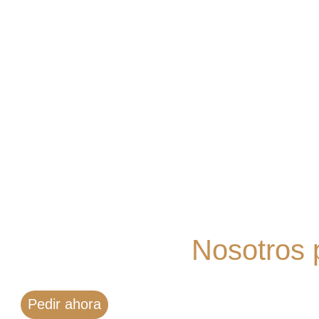
Estandariza tus
Nosotros p
Pedir ahora