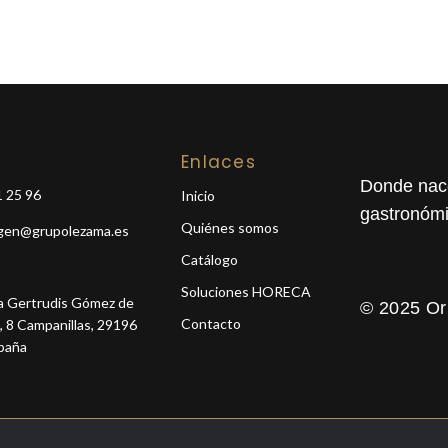
Enlaces
Donde nace
 25 96
Inicio
gastronóm
Quiénes somos
igen@grupolezama.es
Catálogo
Soluciones HORECA
ra Gertrudis Gómez de
© 2025 Or
Contacto
, 8 Campanillas, 29196
paña