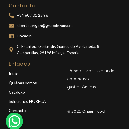
Contacto
+34 607 01 25 96
alberto.origen@grupolezama.es
Linkedin
C. Escritora Gertrudis Gómez de Avellaneda, 8
Campanillas, 29196 Málaga, España
Enlaces
Donde nacen las grandes
Inicio
experiencias
Quiénes somos
gastronómicas
Catálogo
Soluciones HORECA
Contacto
© 2025 Origen Food